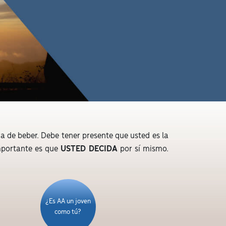
a de beber. Debe tener presente que usted es la
importante es que
USTED DECIDA
por sí mismo.
¿Es AA un joven
como tú?