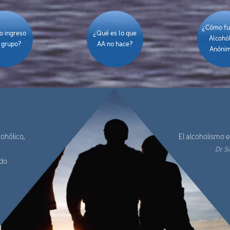
¿Cómo fu
 ingreso
¿Qué es lo que
Alcohó
 grupo?
AA no hace?
Anóni
ohólico,
El alcoholismo 
Dr. S
ido