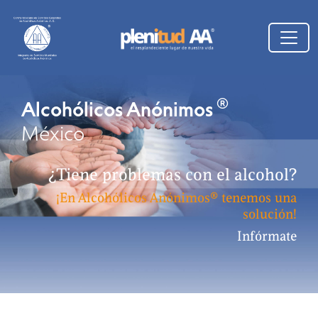
®
Alcohólicos Anónimos
México
¿Tiene problemas con el alcohol?
¡En Alcohólicos Anónimos® tenemos una
solución!
Infórmate